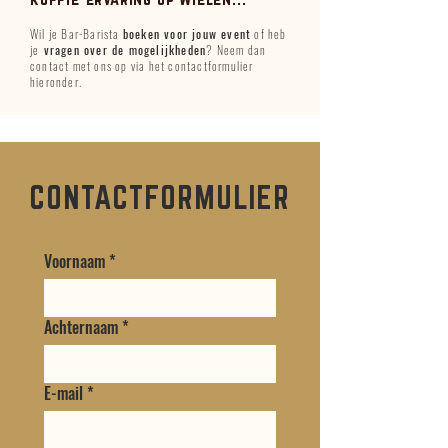
Wil je Bar-Barista
boeken voor jouw event
of heb
je
vragen over de mogelijkheden
? Neem dan
contact met ons op via het contactformulier
hieronder.
CONTACTFORMULIER
Voornaam
*
Achternaam
*
E-mail
*