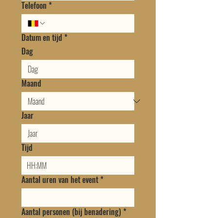
Telefoon
*
Datum en tijd
*
Dag
Maand
Jaar
Tijd
:
Aantal uren van het event
*
Aantal personen (bij benadering)
*