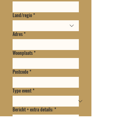
Land/regio
*
Adres met meerdere regels
Adres
*
Woonplaats
*
Postcode
*
Type event
*
Bericht + extra details:
*